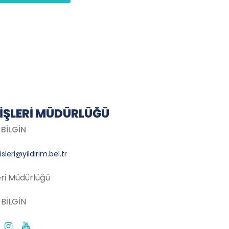
 İŞLERI MÜDÜRLÜĞÜ
BİLGİN
isleri@yildirim.bel.tr
leri Müdürlüğü
BİLGİN