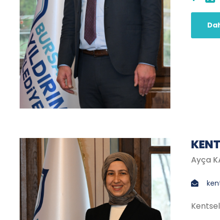
Dah
KENT
Ayça 
ken
Kentse