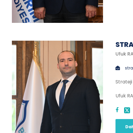
STRA
Ufuk R
stra
Stratej
Ufuk R
Dah