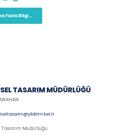
a Fazla Bilgi...
SEL TASARIM MÜDÜRLÜĞÜ
KARAHAN
tseltasarim@yildirim.bel.tr
l Tasarım Müdürlüğü