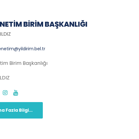
ENETIM BIRIM BAŞKANLIĞI
ILDIZ
enetim@yildirim.bel.tr
tim Birim Başkanlığı
ILDIZ
a Fazla Bilgi...