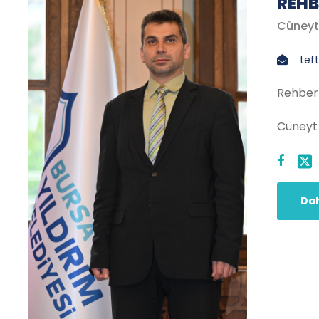
REHB
Cüney
teft
Rehberl
Cüneyt
Dah