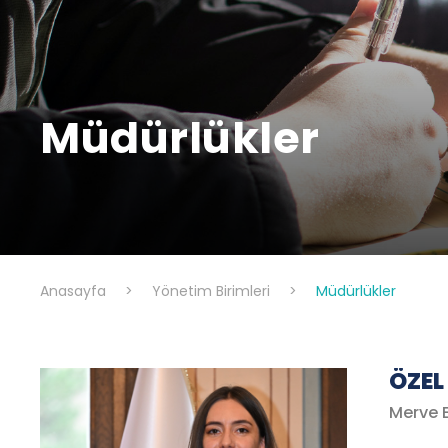
Müdürlükler
Anasayfa
>
Yönetim Birimleri
>
Müdürlükler
ÖZEL
Merve 