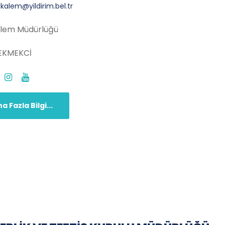
lkalem@yildirim.bel.tr
alem Müdürlüğü
EKMEKCİ
a Fazla Bilgi...