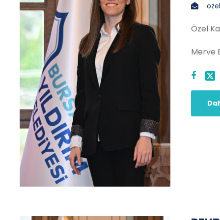
oze
Özel K
Merve 
Dah