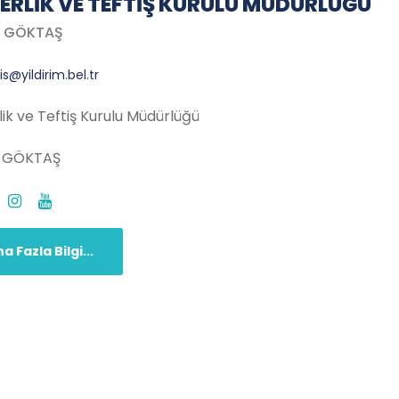
ERLIK VE TEFTIŞ KURULU MÜDÜRLÜĞÜ
t GÖKTAŞ
is@yildirim.bel.tr
ik ve Teftiş Kurulu Müdürlüğü
 GÖKTAŞ
a Fazla Bilgi...