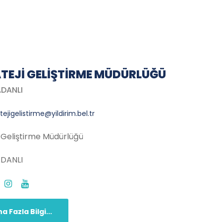
TEJI GELIŞTIRME MÜDÜRLÜĞÜ
ADANLI
tejigelistirme@yildirim.bel.tr
i Geliştirme Müdürlüğü
ADANLI
a Fazla Bilgi...