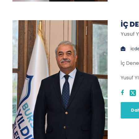
İÇ D
Yusuf Y
icd
İç Dene
Yusuf Y
Dah