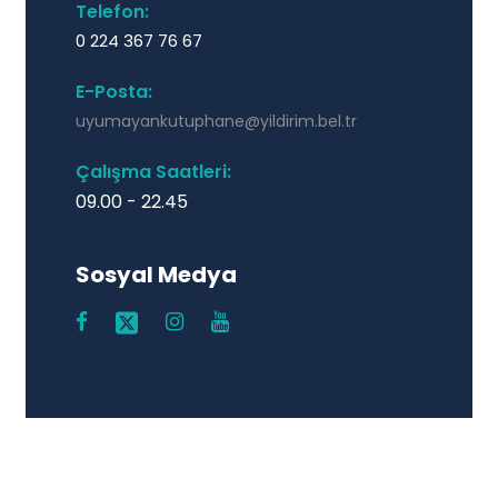
Telefon:
0 224 367 76 67
E-Posta:
uyumayankutuphane@yildirim.bel.tr
Çalışma Saatleri:
09.00 - 22.45
Sosyal Medya