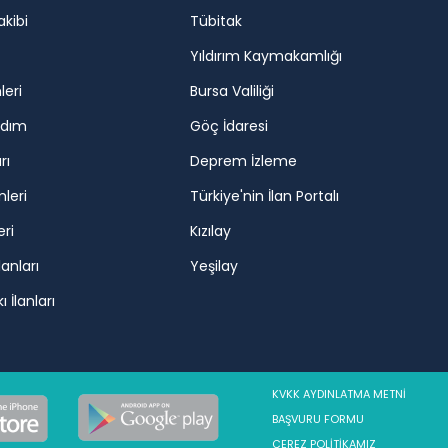
akibi
Tübitak
Yıldırım Kaymakamlığı
leri
Bursa Valiliği
rdım
Göç İdaresi
rı
Deprem İzleme
mleri
Türkiye'nin İlan Portalı
eri
Kızılay
lanları
Yeşilay
 İlanları
KVKK AYDINLATMA METNİ
BAŞVURU FORMU
ÇEREZ POLİTİKAMIZ