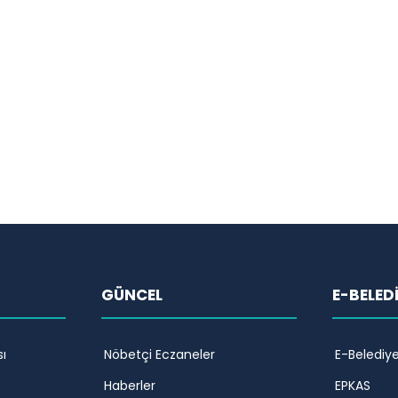
GÜNCEL
E-BELED
ı
Nöbetçi Eczaneler
E-Belediy
Haberler
EPKAS