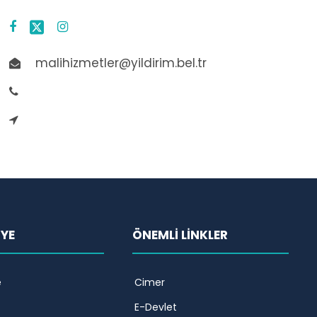
malihizmetler@yildirim.bel.tr
İYE
ÖNEMLİ LİNKLER
e
Cimer
E-Devlet