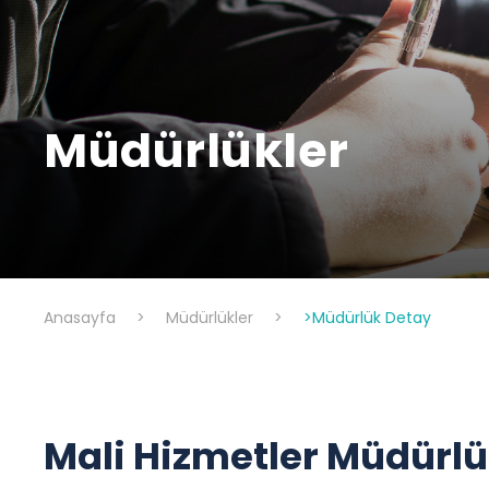
Müdürlükler
Anasayfa
>
Müdürlükler
>
>Müdürlük Detay
Mali Hizmetler Müdürl