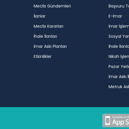
Meclis Gündemleri
Başvuru T
İlanlar
E-İmar
Meclis Kararları
İmar İşlem
İhale İlanları
Sosyal Ya
İmar Askı Planları
İhale İlanla
Etkinlikler
Nikah İşle
Pazar Yerl
İmar Askı İ
Metruk Askı