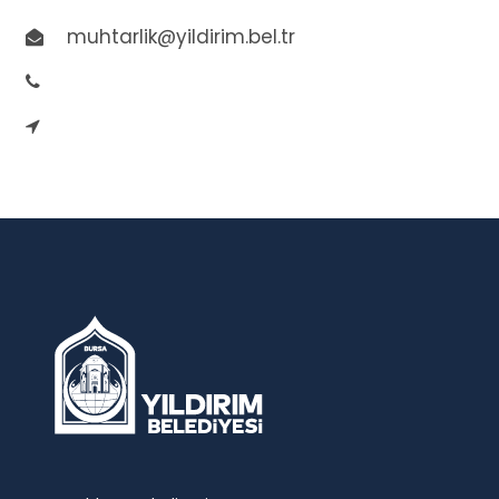
muhtarlik@yildirim.bel.tr