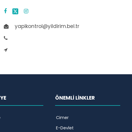
yapikontrol@yildirim.bel.tr
İYE
ÖNEMLİ LİNKLER
e
Cimer
E-Devlet