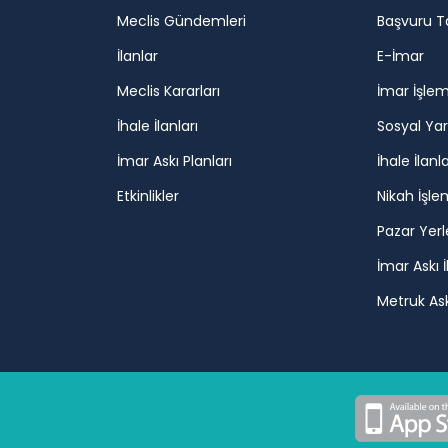
Meclis Gündemleri
Başvuru T
İlanlar
E-İmar
Meclis Kararları
İmar İşlem
İhale İlanları
Sosyal Ya
İmar Askı Planları
İhale İlanla
Etkinlikler
Nikah İşle
Pazar Yerl
İmar Askı İ
Metruk Askı