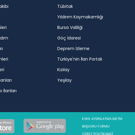
akibi
Tübitak
Yıldırım Kaymakamlığı
leri
Bursa Valiliği
rdım
Göç İdaresi
rı
Deprem İzleme
mleri
Türkiye'nin İlan Portalı
eri
Kızılay
lanları
Yeşilay
 İlanları
KVKK AYDINLATMA METNİ
BAŞVURU FORMU
ÇEREZ POLİTİKAMIZ