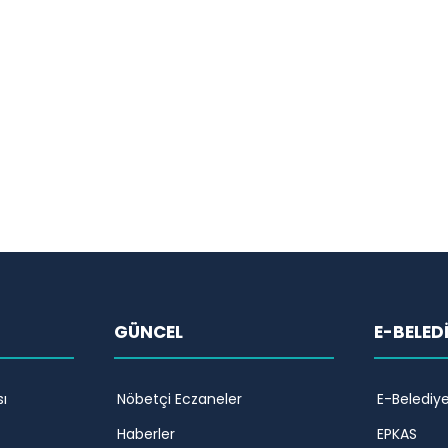
GÜNCEL
E-BELED
ı
Nöbetçi Eczaneler
E-Belediy
Haberler
EPKAS