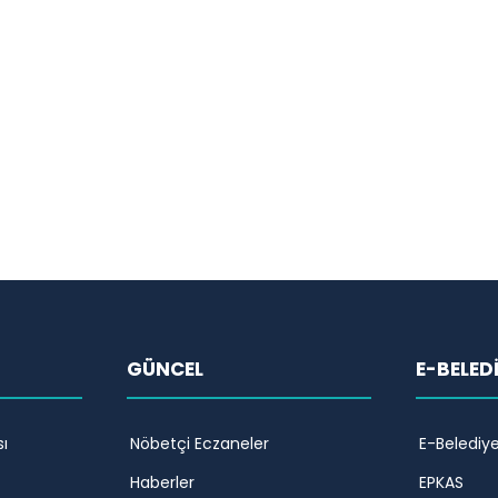
GÜNCEL
E-BELED
ı
Nöbetçi Eczaneler
E-Belediy
Haberler
EPKAS