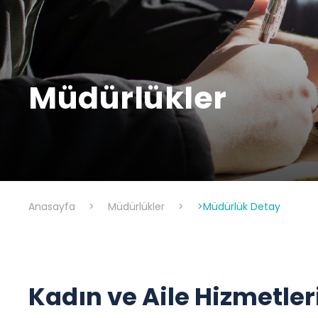
Müdürlükler
Anasayfa
>
Müdürlükler
>
>Müdürlük Detay
Kadın ve Aile Hizmetle