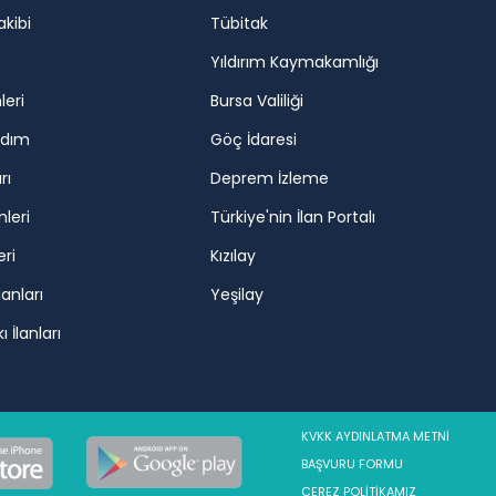
akibi
Tübitak
Yıldırım Kaymakamlığı
leri
Bursa Valiliği
rdım
Göç İdaresi
rı
Deprem İzleme
mleri
Türkiye'nin İlan Portalı
eri
Kızılay
lanları
Yeşilay
 İlanları
KVKK AYDINLATMA METNİ
BAŞVURU FORMU
ÇEREZ POLİTİKAMIZ