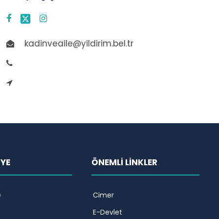
kadinveaile@yildirim.bel.tr
İYE
ÖNEMLİ LİNKLER
e
Cimer
E-Devlet