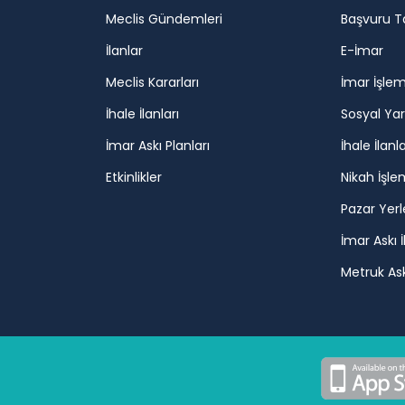
Meclis Gündemleri
Başvuru T
İlanlar
E-İmar
Meclis Kararları
İmar İşlem
İhale İlanları
Sosyal Ya
İmar Askı Planları
İhale İlanla
Etkinlikler
Nikah İşle
Pazar Yerl
İmar Askı İ
Metruk Askı