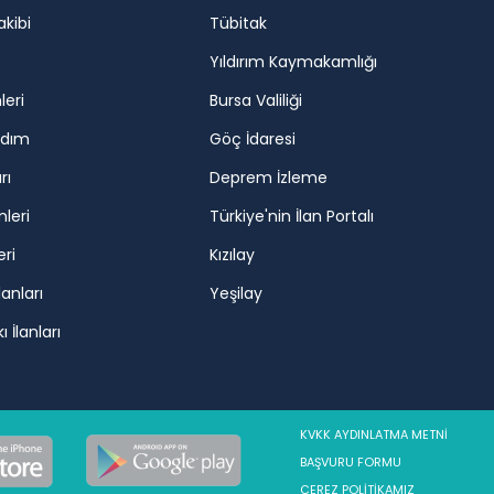
akibi
Tübitak
Yıldırım Kaymakamlığı
leri
Bursa Valiliği
rdım
Göç İdaresi
rı
Deprem İzleme
mleri
Türkiye'nin İlan Portalı
eri
Kızılay
lanları
Yeşilay
 İlanları
KVKK AYDINLATMA METNİ
BAŞVURU FORMU
ÇEREZ POLİTİKAMIZ