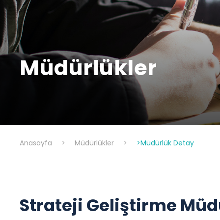
Müdürlükler
Anasayfa
>
Müdürlükler
>
>Müdürlük Detay
Strateji Geliştirme Mü