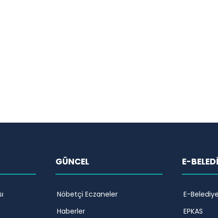
GÜNCEL
E-BELED
ı
Nöbetçi Eczaneler
E-Belediy
Haberler
EPKAS