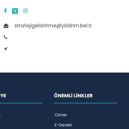
stratejigelistirme@yildirim.bel.tr
İYE
ÖNEMLİ LİNKLER
e
Cimer
E-Devlet