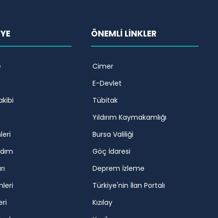
İYE
ÖNEMLİ LİNKLER
e
Cimer
E-Devlet
akibi
Tübitak
Yıldırım Kaymakamlığı
leri
Bursa Valiliği
rdım
Göç İdaresi
rı
Deprem İzleme
mleri
Türkiye'nin İlan Portalı
eri
Kızılay