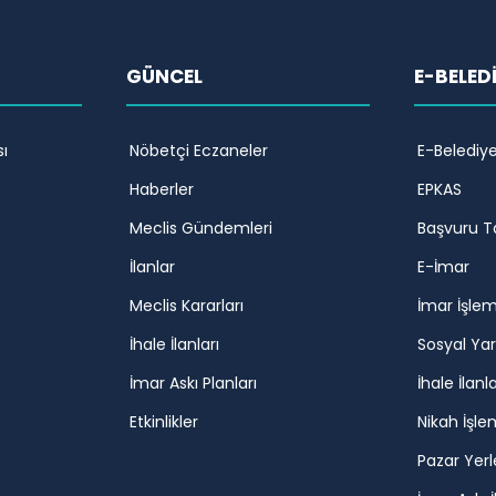
GÜNCEL
E-BELED
ı
Nöbetçi Eczaneler
E-Belediy
Haberler
EPKAS
Meclis Gündemleri
Başvuru T
İlanlar
E-İmar
Meclis Kararları
İmar İşlem
İhale İlanları
Sosyal Ya
İmar Askı Planları
İhale İlanla
Etkinlikler
Nikah İşle
Pazar Yerl