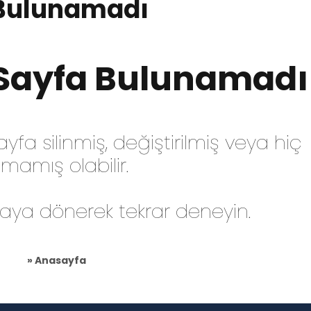
 Bulunamadı
 Sayfa Bulunamadı
yfa silinmiş, değiştirilmiş veya hiç
lmamış olabilir.
aya dönerek tekrar deneyin.
» Anasayfa