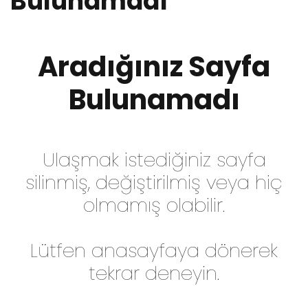
Bulunamadı
Aradığınız Sayfa
Bulunamadı
Ulaşmak istediğiniz sayfa
silinmiş, değiştirilmiş veya hiç
olmamış olabilir.
Lütfen anasayfaya dönerek
tekrar deneyin.