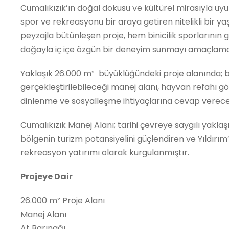
Cumalıkızık’ın doğal dokusu ve kültürel mirasıyla uy
spor ve rekreasyonu bir araya getiren nitelikli bir y
peyzajla bütünleşen proje, hem binicilik sporlarının 
doğayla iç içe özgün bir deneyim sunmayı amaçlama
Yaklaşık 26.000 m² büyüklüğündeki proje alanında; bini
gerçekleştirilebileceği manej alanı, hayvan refahı göz
dinlenme ve sosyalleşme ihtiyaçlarına cevap verecek
Cumalıkızık Manej Alanı; tarihi çevreye saygılı yaklaş
bölgenin turizm potansiyelini güçlendiren ve Yıldırım’
rekreasyon yatırımı olarak kurgulanmıştır.
Projeye Dair
26.000 m² Proje Alanı
Manej Alanı
At Barınağı