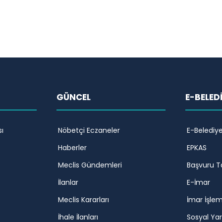
GÜNCEL
E-BELED
ı
Nöbetçi Eczaneler
E-Belediy
Haberler
EPKAS
Meclis Gündemleri
Başvuru T
İlanlar
E-İmar
Meclis Kararları
İmar İşlem
İhale İlanları
Sosyal Ya