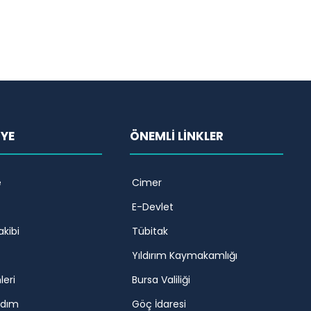
İYE
ÖNEMLİ LİNKLER
e
Cimer
E-Devlet
akibi
Tübitak
Yıldırım Kaymakamlığı
leri
Bursa Valiliği
rdım
Göç İdaresi