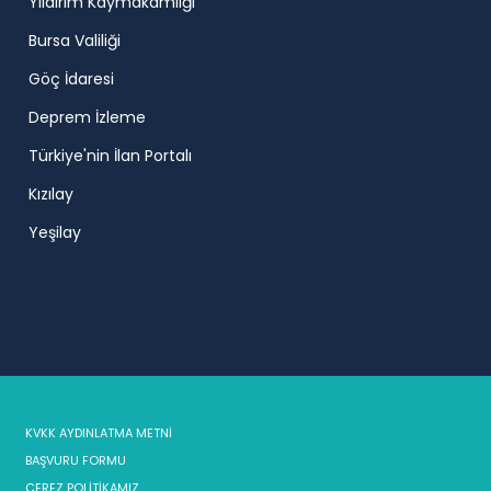
Yıldırım Kaymakamlığı
Bursa Valiliği
Göç İdaresi
Deprem İzleme
Türkiye'nin İlan Portalı
Kızılay
Yeşilay
KVKK AYDINLATMA METNİ
BAŞVURU FORMU
ÇEREZ POLİTİKAMIZ