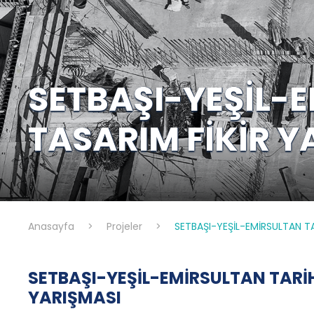
SETBAŞI-YEŞİL-E
TASARIM FİKİR Y
Anasayfa
>
Projeler
>
SETBAŞI-YEŞİL-EMİRSULTAN TA
SETBAŞI-YEŞİL-EMİRSULTAN TARİH
YARIŞMASI