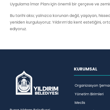
Uygulama İmar Planı için önemli bir çerçeve ve zemin
Bu tarihi aksı; yalnızca korunan değil, yaşayan, hisse
yeniden kurguluyoruz. Yıldırım’da kent estetiğini, ort
ediyoruz.
KURUMSAL
Organizasyon Şemas
Yönetim Birimleri
Meclis
Bursa Yıldırım Belediyesi