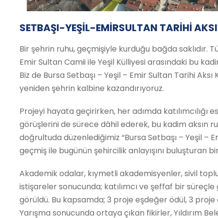
SETBAŞI-YEŞİL-EMİRSULTAN TARİHİ AKSI
Bir şehrin ruhu, geçmişiyle kurduğu bağda saklıdır. 
Emir Sultan Camii ile Yeşil Külliyesi arasındaki bu kad
Biz de Bursa Setbaşı – Yeşil – Emir Sultan Tarihi Aksı 
yeniden şehrin kalbine kazandırıyoruz.
Projeyi hayata geçirirken, her adımda katılımcılığı esa
görüşlerini de sürece dâhil ederek, bu kadim aksın ru
doğrultuda düzenlediğimiz “Bursa Setbaşı – Yeşil – Em
geçmiş ile bugünün şehircilik anlayışını buluşturan bir
Akademik odalar, kıymetli akademisyenler, sivil topl
istişareler sonucunda; katılımcı ve şeffaf bir süreçle 
görüldü. Bu kapsamda; 3 proje eşdeğer ödül, 3 proje 
Yarışma sonucunda ortaya çıkan fikirler, Yıldırım B