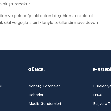
 oluşturacaktır.
dilen ve geleceğe aktarılan bir şehir mirası olarak
ak akıl ve güçlü iş birlikleriyle şekillendirmeye devam
GÜNCEL
E-BELED
ı
Nöbetçi Eczaneler
E-Belediy
Haberler
EPKAS
Meclis Gündemleri
Başvuru T