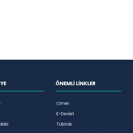
İYE
ÖNEMLİ LİNKLER
e
Cimer
E-Devlet
akibi
Tübitak