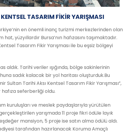
 KENTSEL TASARIM FİKİR YARIŞMASI
Türkiye’nin en önemli inanç turizmi merkezlerinden olan
im hat, yüzyıllardır Bursa’nın hafızasını taşımaktadır.
Kentsel Tasarım Fikir Yarışması ile bu eşsiz bölgeyi
s aldık. Tarihi veriler ışığında, bölge sakinlerinin
huna sadık kalacak bir yol haritası oluşturduk.Bu
ir Sultan Tarihi Aksı Kentsel Tasarım Fikir Yarışması”,
 hafıza seferberliği oldu.
um kuruluşları ve meslek paydaşlarıyla yürütülen
gerçekleştirilen yarışmada 11 proje fikri ödüle layık
eşdeğer mansiyon, 5 proje ise satın alma ödülü aldı.
elediyesi tarafından hazırlanacak Koruma Amaçlı