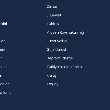
e
Cimer
E-Devlet
akibi
Tübitak
Yıldırım Kaymakamlığı
leri
Bursa Valiliği
rdım
Göç İdaresi
rı
Deprem İzleme
mleri
Türkiye'nin İlan Portalı
eri
Kızılay
lanları
Yeşilay
 İlanları