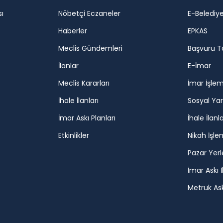
ı
Nöbetçi Eczaneler
E-Belediy
Haberler
EPKAS
Meclis Gündemleri
Başvuru T
İlanlar
E-İmar
Meclis Kararları
İmar İşlem
İhale İlanları
Sosyal Ya
İmar Askı Planları
İhale İlanla
Etkinlikler
Nikah İşle
Pazar Yerl
İmar Askı İ
Metruk Askı