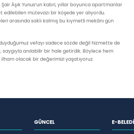
fi Şair Âşık Yunus’un kabri, yıllar boyunca apartmanlar
et edilebilen mütevazı bir köşede yer alıyordu.
leri arasında saklı kalmış bu kıymetli mekânı gün
’a duyduğumuz vefayı sadece sözde değil hizmette de
, saygıyla anılabilir bir hale getirdik. Böylece hem
ilham olacak bir değerimizi yaşatıyoruz.
GÜNCEL
E-BELED