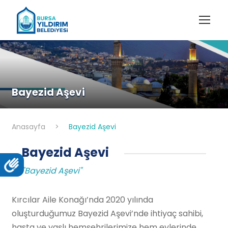
Bayezid Aşevi
Anasayfa
>
Bayezid Aşevi
Bayezid Aşevi
"Bayezid Aşevi"
Kırcılar Aile Konağı’nda 2020 yılında
oluşturduğumuz Bayezid Aşevi’nde ihtiyaç sahibi,
hasta ve yaşlı hemşehrilerimize hem evlerinde