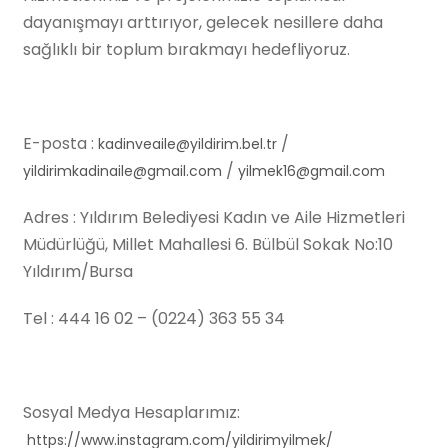
dayanışmayı arttırıyor, gelecek nesillere daha
sağlıklı bir toplum bırakmayı hedefliyoruz.
E-posta :
/
kadinveaile@yildirim.bel.tr
/
yildirimkadinaile@gmail.com
yilmek16@gmail.com
Adres : Yıldırım Belediyesi Kadın ve Aile Hizmetleri
Müdürlüğü, Millet Mahallesi 6. Bülbül Sokak No:10
Yıldırım/Bursa
Tel : 444 16 02 – (0224) 363 55 34
Sosyal Medya Hesaplarımız:
https://www.instagram.com/yildirimyilmek/